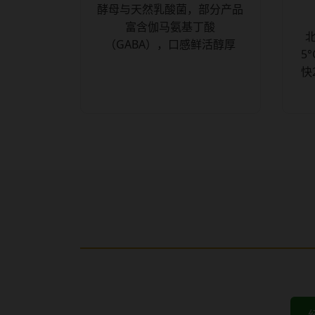
酵母与天然乳酸菌，部分产品
富含伽马氨基丁酸
（GABA），口感鲜活醇厚
5
快