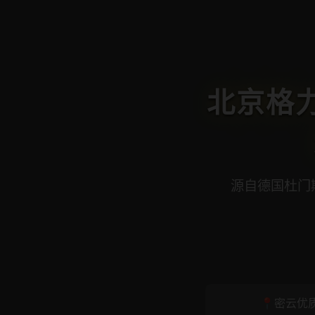
北京格力
源自德国杜门
📍密云优