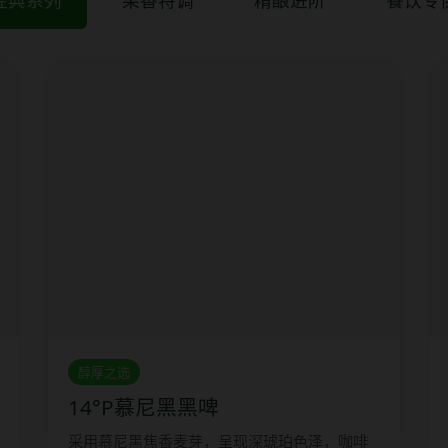
经典系列
果香特调
精酿进阶
餐饮专
醇厚之选
14°P慕尼黑黑啤
采用慕尼黑焦香麦芽，呈现深琥珀色泽，咖啡