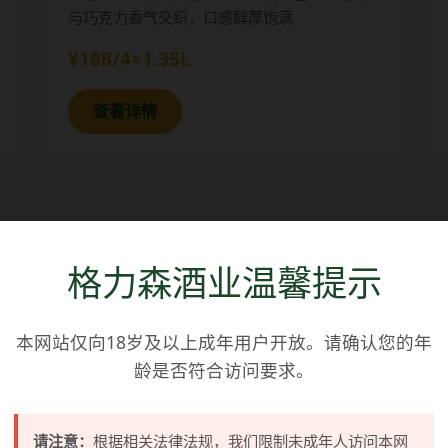
与巧克力香气交织，口感醇厚饱满
¥188/4×1.35L
查看详情
格力森酒业温馨提示
冷链配送
本网站仅向18岁及以上成年用户开放。请确认您的年
龄是否符合访问要求。
北京同城 · 当
请注意：
根据相关法律法规，我们限制未成年人访问本网