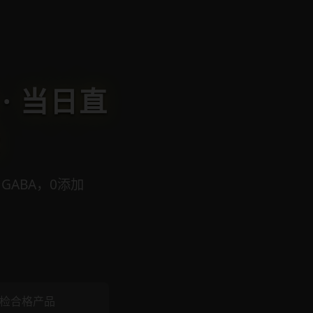
· 当日直
云
ABA，0添加
检合格产品