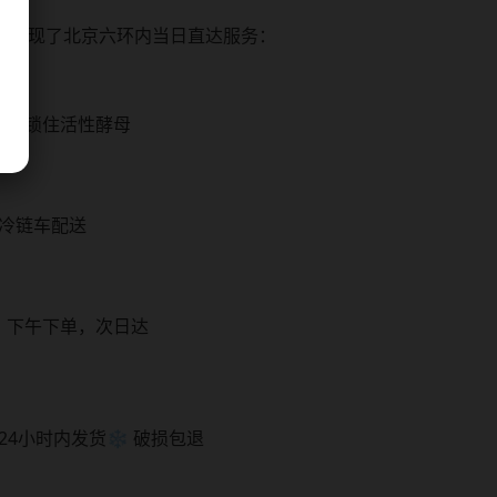
们实现了北京六环内当日直达服务：
装，锁住活性酵母
用冷链车配送
；下午下单，次日达
 24小时内发货
❄️ 破损包退