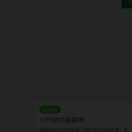
畅销爆款
12°P皮尔森黄啤
德国经典皮尔森风格，酒花香气清新优雅，麦