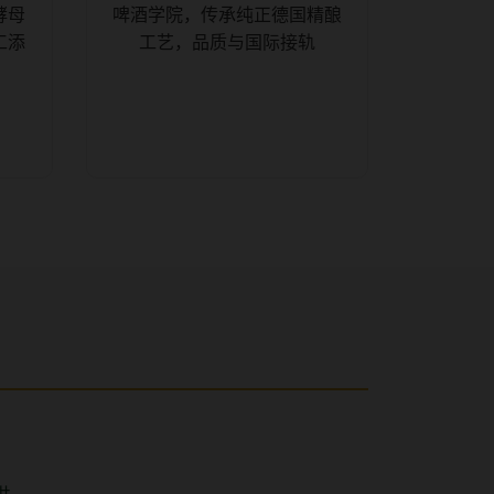
酵母
啤酒学院，传承纯正德国精酿
工添
工艺，品质与国际接轨