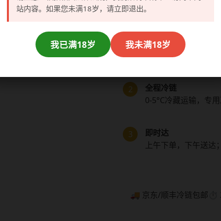
站内容。如果您未满18岁，请立即退出。
依托密云生产基地优势，我
凌晨灌装
我已满18岁
我未满18岁
1
当日凌晨完成无菌灌
全程冷链
2
0-5°C冷藏运输，专
即时达
3
上午下单，下午送达
🚚 京东/顺丰冷链包邮
⏱️