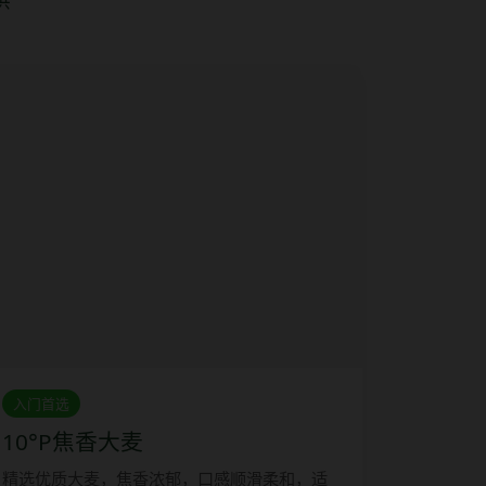
供
入门首选
10°P焦香大麦
精选优质大麦，焦香浓郁，口感顺滑柔和，适